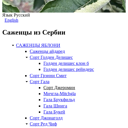
Язык
Русский
English
Саженцы из Сербии
САЖЕНЦЫ ЯБЛОНИ
Саженцы айдаред
Сорт Голден Делишес
Голден делишес клон б
Голден делишес рейндерс
Сорт Грэнни Смит
Сорт Гала
Сорт Джеромин
Мичгла-Mitchgla
Гала Брукфильд
Гала Шнига
Гала Букей
Сорт Джонаголд
Сорт Ред Чиф