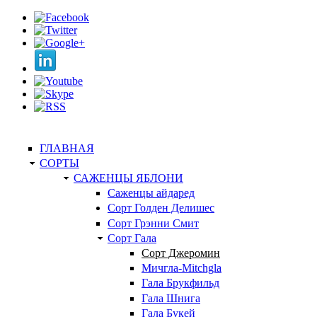
ГЛАВНАЯ
СОРТЫ
САЖЕНЦЫ ЯБЛОНИ
Саженцы айдаред
Сорт Голден Делишес
Сорт Грэнни Смит
Сорт Гала
Сорт Джеромин
Мичгла-Mitchgla
Гала Брукфильд
Гала Шнига
Гала Букей