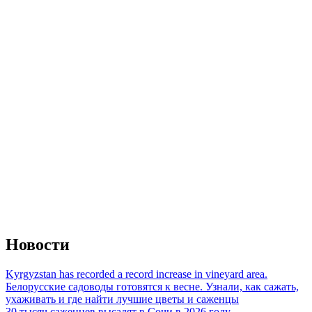
Новости
Kyrgyzstan has recorded a record increase in vineyard area.
Белорусские садоводы готовятся к весне. Узнали, как сажать,
ухаживать и где найти лучшие цветы и саженцы
30 тысяч саженцев высадят в Сочи в 2026 году