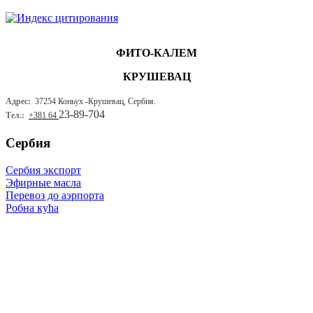
ФИТО-КАЛЕМ
КРУШЕВАЦ
Адрес:
37254 Коньух -
Крушевац, Сербия.
23-89-704
Тел.:
+381 64
Сербия
Сербия экспорт
Эфирные масла
Перевоз до аэрпорта
Робна кућа