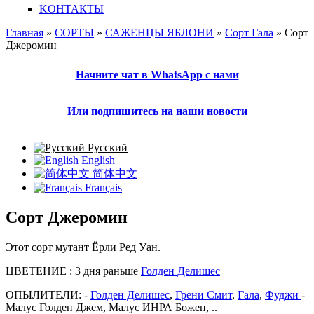
KОНТАКТЫ
Главная
»
СОРТЫ
»
САЖЕНЦЫ ЯБЛОНИ
»
Сорт Гала
» Сорт
Джеромин
Вы здесь
Начните чат в WhatsApp с нами
Или подпишитесь на наши новости
Русский
English
简体中文
Français
Сорт Джеромин
Этот сорт мутант Ёрли Ред Уан.
ЦВЕТЕНИЕ : 3 дня раньше
Голден Делишес
ОПЫЛИТЕЛИ: -
Голден Делишес
,
Грени Смит
,
Гала
,
Фуджи
-
Малус Голден Джем, Малус ИНРА Божен, ..