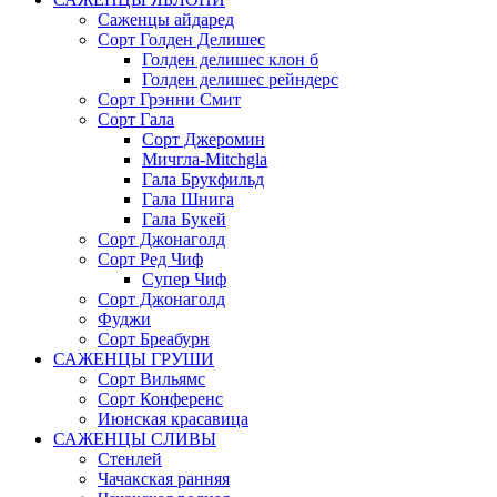
Саженцы айдаред
Сорт Голден Делишес
Голден делишес клон б
Голден делишес рейндерс
Сорт Грэнни Смит
Сорт Гала
Сорт Джеромин
Мичгла-Mitchgla
Гала Брукфильд
Гала Шнига
Гала Букей
Сорт Джонаголд
Сорт Ред Чиф
Супер Чиф
Сорт Джонаголд
Фуджи
Сорт Бреабурн
САЖЕНЦЫ ГРУШИ
Сорт Вильямс
Сорт Конференс
Июнская красавица
САЖЕНЦЫ СЛИВЫ
Стенлей
Чачакская ранняя